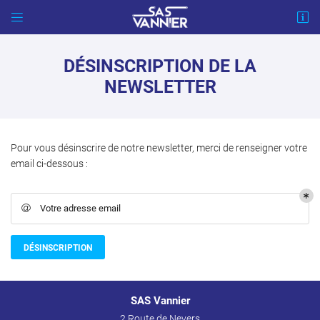


2 Route de Nevers
58130 Saint-Martin-d'Heuille
DÉSINSCRIPTION DE LA
03 86 38 56 06
NEWSLETTER
Pour vous désinscrire de notre newsletter, merci de renseigner votre
email ci-dessous :
Votre adresse email

ACCUEIL
Adresse email de réception

DÉSINSCRIPTION
IQUE DE PRÉCISION
Recopier le code ci-contre
Une question 

HAUDRONNERIE
Rafraîchir le captcha

SAS Vannier
03 86 38 56 06
2 Route de Nevers