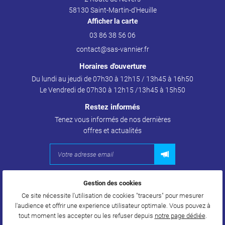
LAGE POUR DURITS
58130 Saint-Martin-d'Heuille
Afficher la carte
NOS MOYENS
03 86 38 56 06
En cochant cette case, vous consentez à recevoir nos propositions commerciales à
RECRUTEMENT
l'adresse email indiqué ci-dessus. Vous pouvez vous désinscrire à tout moment en
utilisant
le formulaire de désinscription
.
Restez inform
Horaires d'ouverture
AVIS
Du lundi au jeudi de 07h30 à 12h15 / 13h45 à 16h50
INSCRIPTION
INSCRIPTION NEWSL
Le Vendredi de 07h30 à 12h15 /13h45 à 15h50
ACTUALITÉS
Restez informés
Tenez vous informés de nos dernières
CONTACT
offres et actualités
Gestion des cookies
Mentions Légales
Conditions générales d'utilisation
Ce site nécessite l'utilisation de cookies "traceurs" pour mesurer
Politique de confidentialité
l'audience et offrir une experience utilisateur optimale. Vous pouvez à
Gestion des cookies
tout moment les accepter ou les refuser depuis
notre page dédiée
.
Sitemap